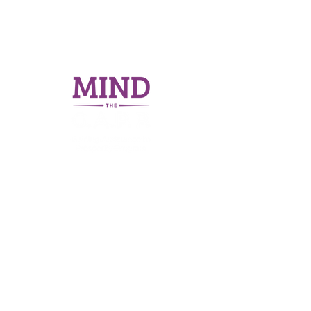
Acerca de
Programas
Nuestra
Licencia
historia
comercial
Nuestra
(CDL)
Junta
Trabajar
Directiva
Estabilidad
Nuestro
Finanzas
equipo
Nuestros