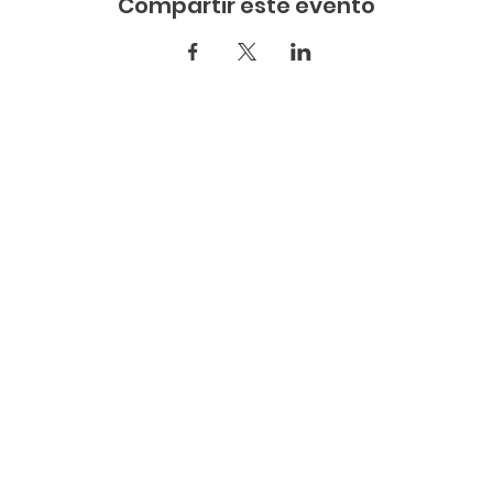
Compartir este evento
Acerca de
Programas
4215 Avenida Fairview
Nuestra
Licencia
Minnetonka, Minnesot
historia
comercial
952-658-8159
Nuestra
(CDL)
Junta
Trabajar
Directiva
Estabilidad
© 2025 Mind the GAPP Todos 
Nuestro
Finanzas
reservados.
equipo
Nuestros
socios