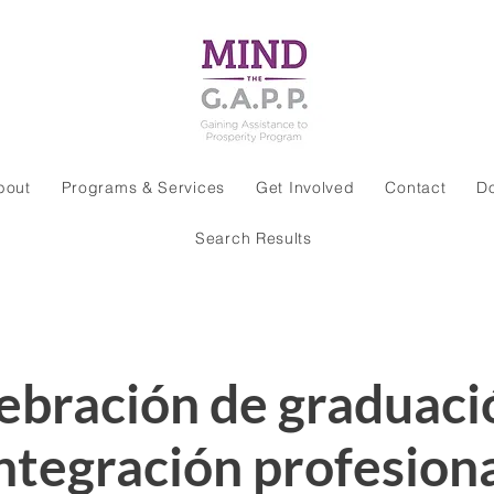
bout
Programs & Services
Get Involved
Contact
D
Search Results
ebración de graduaci
ntegración profesion