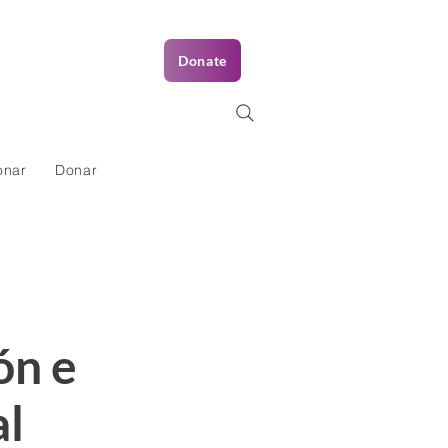
Donate
onar
Donar
ón e
al